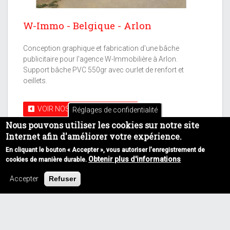
W-Immo - Belgique - Arlon
Conception graphique et fabrication d'une bâche
publicitaire pour l'agence W-Immobilière à Arlon.
Support bâche PVC 550gr avec ourlet de renfort et
oeillets.
VOIR NOS AUTRES SERVICES
Réglages de confidentialité
Nous pouvons utiliser les cookies sur notre site
Internet afin d'améliorer votre expérience.
En cliquant le bouton « Accepter », vous autoriser l'enregistrement de
Obtenir plus d'informations
cookies de manière durable.
Accepter
Refuser
Next