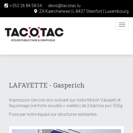
+352 26 84 58 54
devis@tacotac.lu
ZA Kaercherwee | L-8437 Steinfort | Luxembourg
Toggl
navig
Skip
to
main
content
LAFAYETTE - Gasperich
Impression (encres eco-solvant sur notre Mutoh Valuejet) et
façonnage (renforts soudés + oeillets) de 2 bâches pvc 550g.
Pose par notre équipe sur structures existantes.