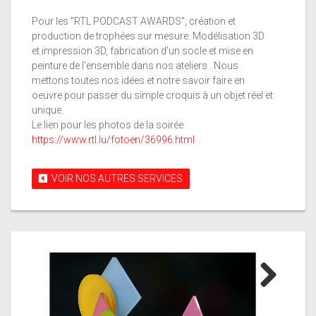
Pour les ''RTL PODCAST AWARDS'', création et
production de trophées sur mesure. Modélisation 3D
et impression 3D, fabrication d'un socle et mise en
peinture de l'ensemble dans nos ateliers . Nous
mettons toutes nos idées et notre savoir faire en
oeuvre pour passer du simple croquis à un objet réel et
unique.
Le lien pour les photos de la soirée
https://www.rtl.lu/fotoen/36996.html
VOIR NOS AUTRES SERVICES
Next