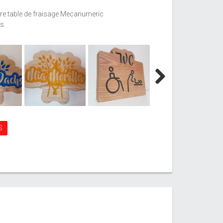
re table de fraisage Mecanumeric
es
Next
S