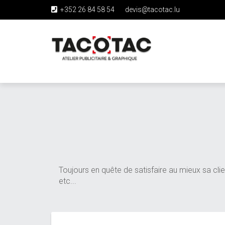
+352 26 84 58 54
devis@tacotac.lu
Skip
to
main
content
Toujours en quête de satisfaire au mieux sa clie
etc...