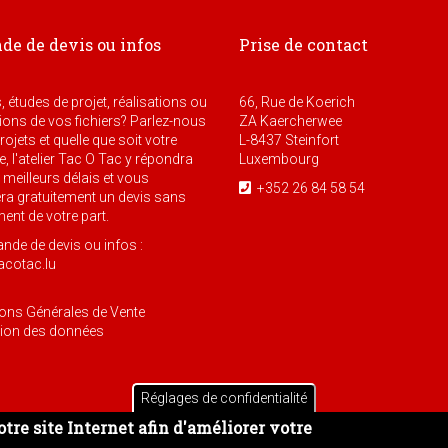
e de devis ou infos
Prise de contact
, études de projet, réalisations ou
66, Rue de Koerich
ons de vos fichiers? Parlez-nous
ZA Kaercherwee
ojets et quelle que soit votre
L-8437 Steinfort
 l'atelier Tac O Tac y répondra
Luxembourg
 meilleurs délais et vous
+352 26 84 58 54
a gratuitement un devis sans
nt de votre part.
de de devis ou infos :
acotac.lu
ions Générales de Vente
tion des données
Réglages de confidentialité
tre site Internet afin d'améliorer votre