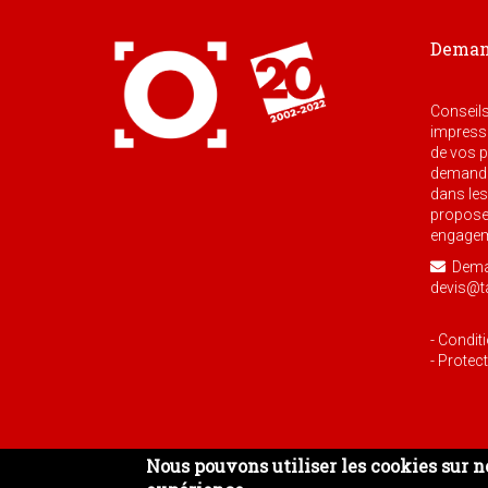
Demand
Conseils
impressi
de vos pr
demande,
dans les
proposer
engageme
Deman
devis@t
- Condit
- Protec
Nous pouvons utiliser les cookies sur no