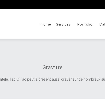
Home
Services
Portfolio
L'a
Gravure
ntèle, Tac O Tac peut à présent aussi graver sur de nombreux suppo