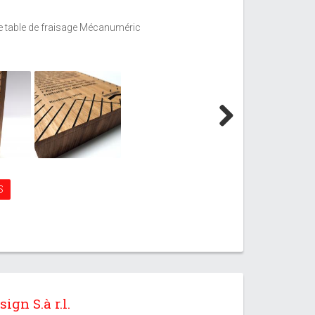
e table de fraisage Mécanuméric
Next
S
gn S.à r.l.