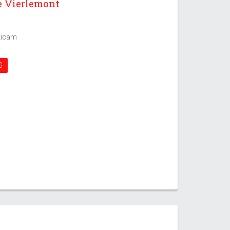
 Vierlemont
lticam
S