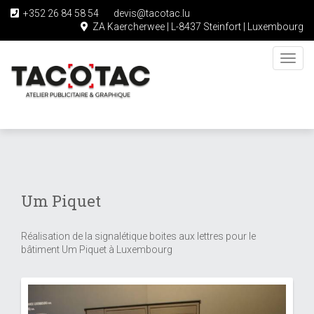
+352 26 84 58 54
devis@tacotac.lu
ZA Kaercherwee | L-8437 Steinfort | Luxembourg
Toggl
navig
Skip
to
main
content
Um Piquet
Réalisation de la signalétique boites aux lettres pour le
bâtiment Um Piquet à Luxembourg