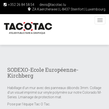
+352 26 84 58 54
devis@tacotac.lu
ZA Kaercherwee | L-8437 Steinfort | Luxembourg
Toggl
navig
Skip
to
main
content
SODEXO-Ecole Européenne-
Kirchberg
Habillage d'un mur avec des panneaux dibonds 3mm. Collage
d'un visuel imprimé sur vinyle polymère sur notre Colorado M-
Series. Lmainage de protection mat.
Pose par l'équipe Tac O Tac.