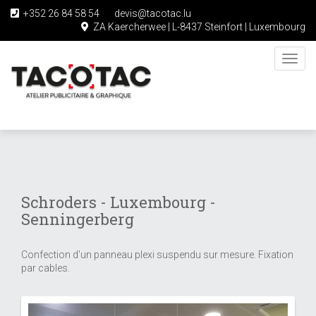
+352 26 84 58 54
devis@tacotac.lu
ZA Kaercherwee | L-8437 Steinfort | Luxembourg
Toggl
navig
Skip
to
main
content
Schroders - Luxembourg -
Senningerberg
Confection d'un panneau plexi suspendu sur mesure. Fixation
par cables.