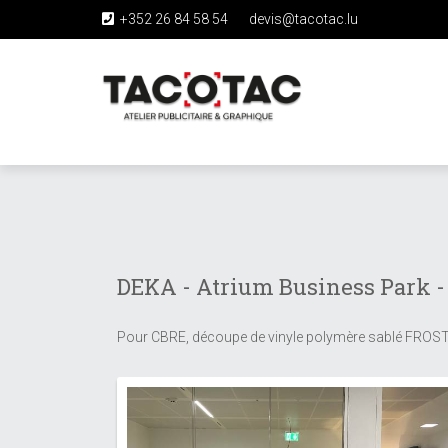
+352 26 84 58 54
devis@tacotac.lu
Skip
to
main
content
DEKA - Atrium Business Park -
Pour CBRE, découpe de vinyle polymère sablé FROSTED