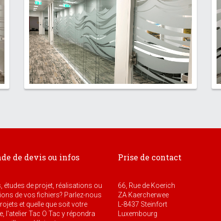
e de devis ou infos
Prise de contact
, études de projet, réalisations ou
66, Rue de Koerich
ons de vos fichiers? Parlez-nous
ZA Kaercherwee
ojets et quelle que soit votre
L-8437 Steinfort
 l'atelier Tac O Tac y répondra
Luxembourg