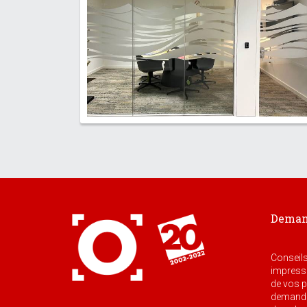
Demand
Conseils
impressi
de vos pr
demande,